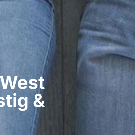
 West
tig &