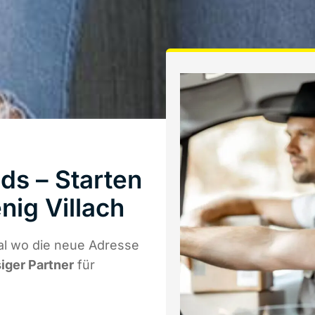
s – Starten
ig Villach
al wo die neue Adresse
siger Partner
für