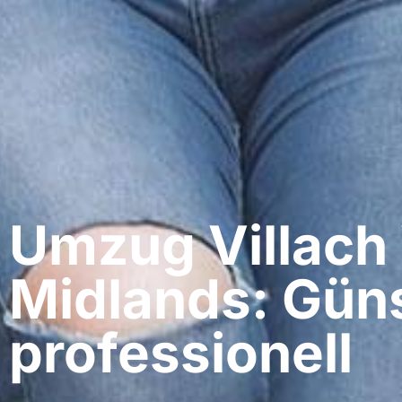
Umzug Villach​
Midlands: Güns
professionell​