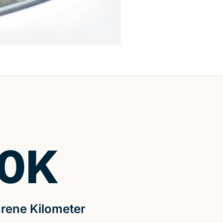
0
K
rene Kilometer