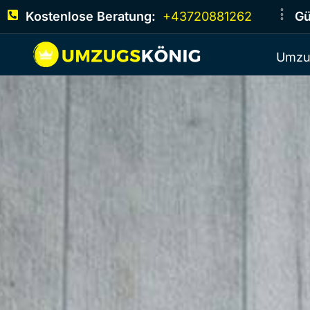
Kostenlose Beratung:
+43720881262
Gü
Umzu