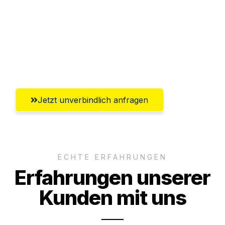
Abwicklung innerhalb von 24 Stunden
Versichert bis zu 7.500€
Ggf. komplette Zollabwicklung inklusive
Umfassender Kundensupport aus Villach
Jetzt unverbindlich anfragen
ECHTE ERFAHRUNGEN
Erfahrungen unserer
Kunden mit uns