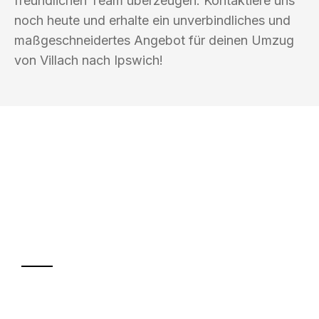
freundlichen Team überzeugen. Kontaktiere uns
noch heute und erhalte ein unverbindliches und
maßgeschneidertes Angebot für deinen Umzug
von Villach nach Ipswich!
UMZUGSKÖNIG KOENIG VILLACH
Ihr Umzug oder
Transport
Sparen Sie bis zu 100€ bei Anfrage