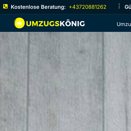
Kostenlose Beratung:
+43720881262
Gü
Umzu