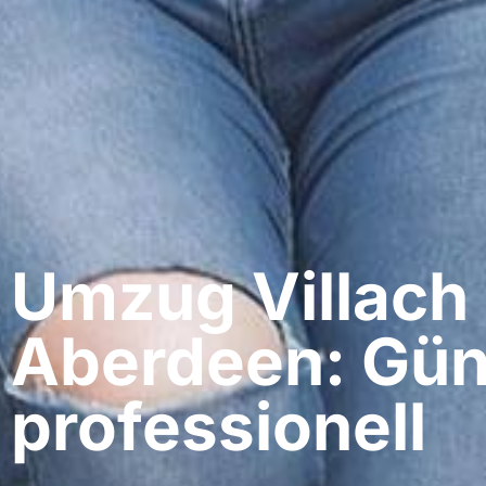
Umzug Villach​
Aberdeen: Gün
professionell​