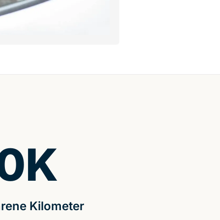
0
K
rene Kilometer