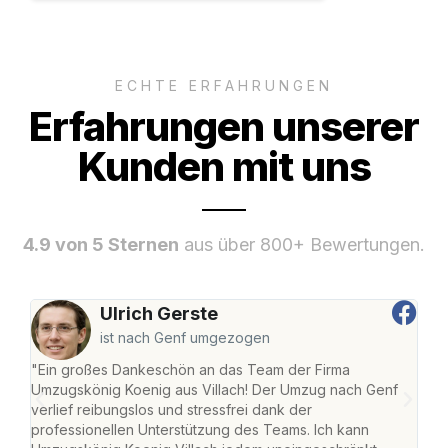
ECHTE ERFAHRUNGEN
Erfahrungen unserer
Kunden mit uns
4.9 von 5 Sternen
aus über 800+ Bewertungen.
Ulrich Gerste
ist nach Genf umgezogen
"Ein großes Dankeschön an das Team der Firma
"Die
Umzugskönig Koenig aus Villach! Der Umzug nach Genf
mei
verlief reibungslos und stressfrei dank der
Team
professionellen Unterstützung des Teams. Ich kann
habe