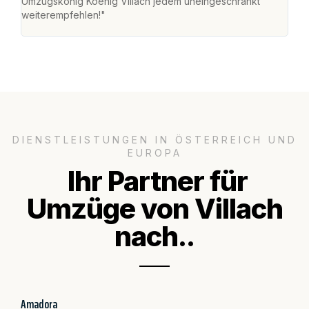
Umzugskönig Koenig Villach jedem uneingeschränkt
an m
weiterempfehlen!"
groß
DIENSTLEISTUNGEN IN ÖSTERREICH UND
EUROPA
Ihr Partner für
Umzüge von Villach
nach..
Amadora