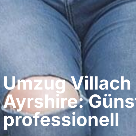
Umzug Villach​
Ayrshire: Güns
professionell​