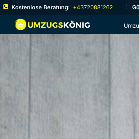
Kostenlose Beratung:
+43720881262
Gü
Umzu