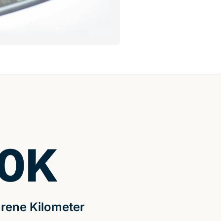
0
K
rene Kilometer