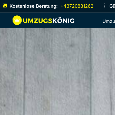
Kostenlose Beratung:
+43720881262
Gü
Umzu