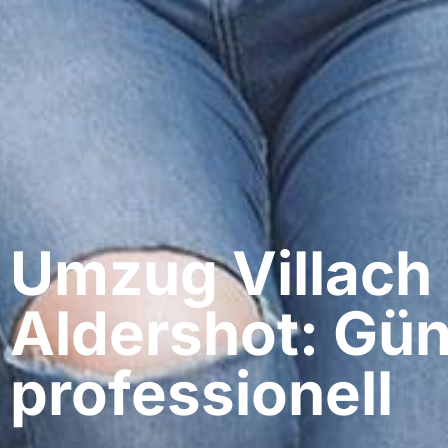
Umzug Villach​
Aldershot: Gün
professionell​