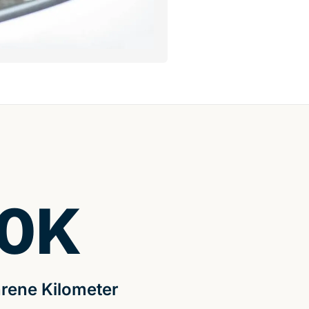
0
K
rene Kilometer