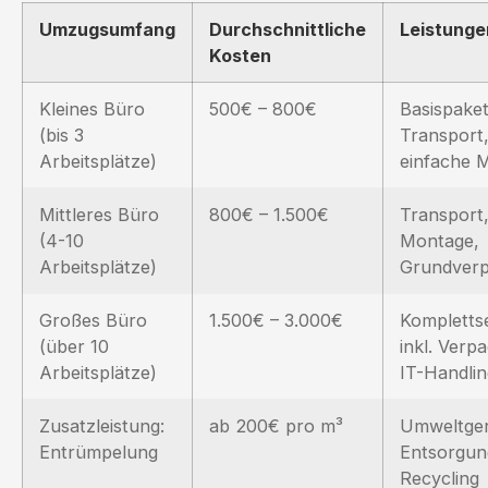
Umzugsumfang
Durchschnittliche
Leistunge
Kosten
Kleines Büro
500€ – 800€
Basispaket
(bis 3
Transport
Arbeitsplätze)
einfache 
Mittleres Büro
800€ – 1.500€
Transport
(4-10
Montage,
Arbeitsplätze)
Grundver
Großes Büro
1.500€ – 3.000€
Kompletts
(über 10
inkl. Verp
Arbeitsplätze)
IT-Handlin
Zusatzleistung:
ab 200€ pro m³
Umweltge
Entrümpelung
Entsorgun
Recycling