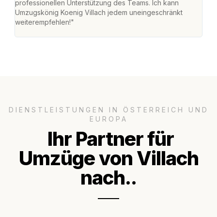
professionellen Unterstützung des Teams. Ich kann
habe
Umzugskönig Koenig Villach jedem uneingeschränkt
an m
weiterempfehlen!"
groß
DIENSTLEISTUNGEN IN ÖSTERREICH UND
EUROPA
Ihr Partner für
Umzüge von Villach
nach..