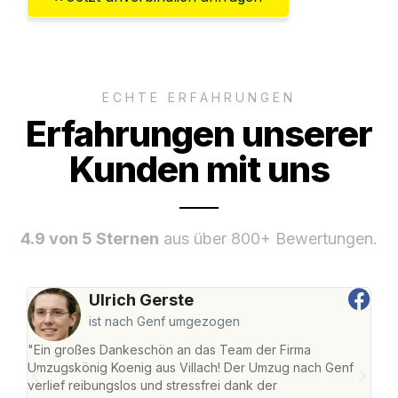
ECHTE ERFAHRUNGEN
Erfahrungen unserer
Kunden mit uns
4.9 von 5 Sternen
aus über 800+ Bewertungen.
Ulrich Gerste
ist nach Genf umgezogen
"Ein großes Dankeschön an das Team der Firma
"Die
Umzugskönig Koenig aus Villach! Der Umzug nach Genf
mei
verlief reibungslos und stressfrei dank der
Team