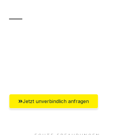
Transport
Sparen Sie bis zu 100€ bei Anfrage
Abwicklung innerhalb von 24 Stunden
Versichert bis zu 7.500€
Ggf. komplette Zollabwicklung inklusive
Umfassender Kundensupport aus Villach
Jetzt unverbindlich anfragen