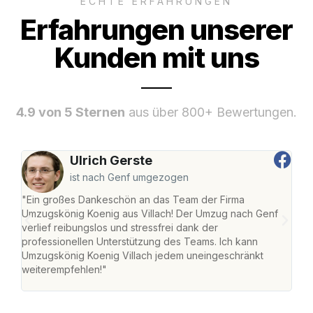
ECHTE ERFAHRUNGEN
Erfahrungen unserer
Kunden mit uns
4.9 von 5 Sternen
aus über 800+ Bewertungen.
Ulrich Gerste
ist nach Genf umgezogen
"Ein großes Dankeschön an das Team der Firma
"Die
Umzugskönig Koenig aus Villach! Der Umzug nach Genf
mei
verlief reibungslos und stressfrei dank der
Team
professionellen Unterstützung des Teams. Ich kann
habe
Umzugskönig Koenig Villach jedem uneingeschränkt
an m
weiterempfehlen!"
groß