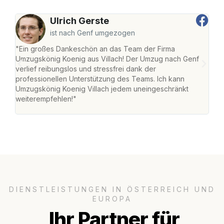
Ulrich Gerste
ist nach Genf umgezogen
"Ein großes Dankeschön an das Team der Firma
"Die
Umzugskönig Koenig aus Villach! Der Umzug nach Genf
mei
verlief reibungslos und stressfrei dank der
Team
professionellen Unterstützung des Teams. Ich kann
habe
Umzugskönig Koenig Villach jedem uneingeschränkt
an m
weiterempfehlen!"
groß
DIENSTLEISTUNGEN IN ÖSTERREICH UND
EUROPA
Ihr Partner für