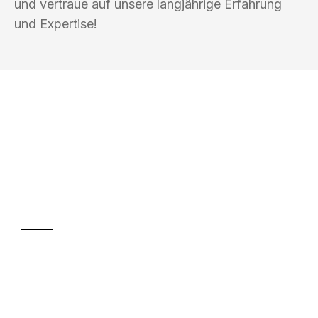
und vertraue auf unsere langjährige Erfahrung
und Expertise!
UMZUGSKÖNIG KOENIG VILLACH
Ihr Umzug oder
Transport
Sparen Sie bis zu 100€ bei Anfrage
Abwicklung innerhalb von 24 Stunden
Versichert bis zu 7.500€