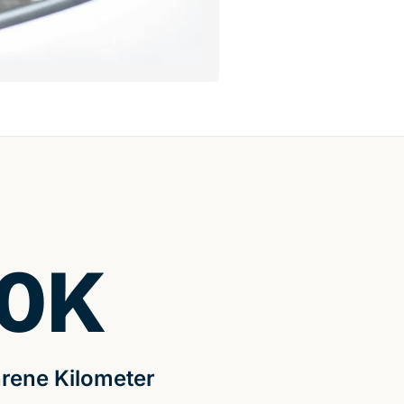
0
K
rene Kilometer