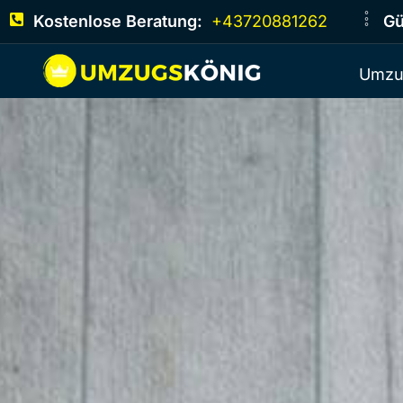
Kostenlose Beratung:
+43720881262
Gü
Umzu