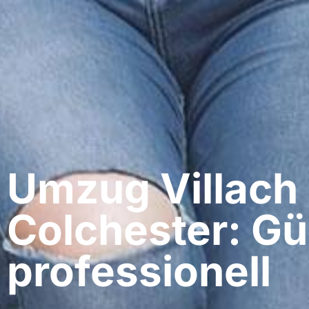
Umzug Villach​
Colchester: Gü
professionell​