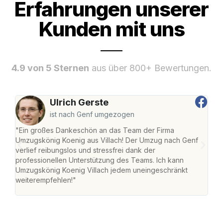
Erfahrungen unserer
Kunden mit uns
4.9 von 5 Sternen
aus über 800+ Bewertungen.
Ulrich Gerste
ist nach Genf umgezogen
"Ein großes Dankeschön an das Team der Firma
"Die
Umzugskönig Koenig aus Villach! Der Umzug nach Genf
mei
verlief reibungslos und stressfrei dank der
Team
professionellen Unterstützung des Teams. Ich kann
habe
Umzugskönig Koenig Villach jedem uneingeschränkt
an m
weiterempfehlen!"
groß