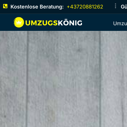
Kostenlose Beratung:
+43720881262
Gü
Umzu