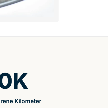
0
K
rene Kilometer