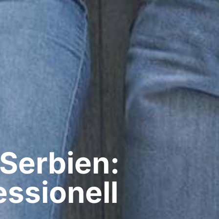
 Serbien:
ssionell​