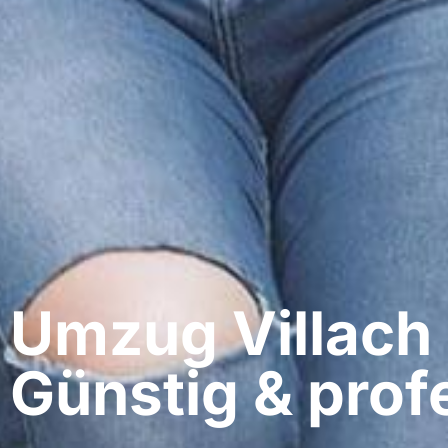
Umzug Villach​
Günstig & profe