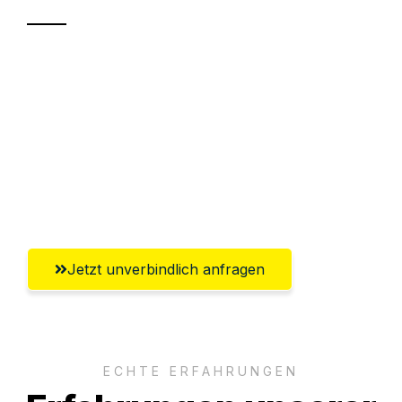
Sparen Sie bis zu 100€ bei Anfrage
Abwicklung innerhalb von 24 Stunden
Versichert bis zu 7.500€
Ggf. komplette Zollabwicklung inklusive
Umfassender Kundensupport aus Villach
Jetzt unverbindlich anfragen
ECHTE ERFAHRUNGEN