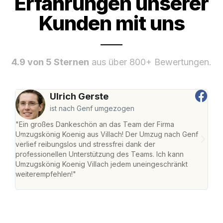
Erfahrungen unserer
Kunden mit uns
4.9 von 5 Sternen
aus über 800+ Bewertungen.
Ulrich Gerste
ist nach Genf umgezogen
"Ein großes Dankeschön an das Team der Firma
"Die
Umzugskönig Koenig aus Villach! Der Umzug nach Genf
mei
verlief reibungslos und stressfrei dank der
Team
professionellen Unterstützung des Teams. Ich kann
habe
Umzugskönig Koenig Villach jedem uneingeschränkt
an m
weiterempfehlen!"
groß