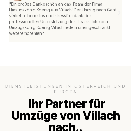
"Ein großes Dankeschön an das Team der Firma
"Die
Umzugskönig Koenig aus Villach! Der Umzug nach Genf
mei
verlief reibungslos und stressfrei dank der
Team
professionellen Unterstützung des Teams. Ich kann
habe
Umzugskönig Koenig Villach jedem uneingeschränkt
an m
weiterempfehlen!"
groß
DIENSTLEISTUNGEN IN ÖSTERREICH UND
EUROPA
Ihr Partner für
Umzüge von Villach
nach..