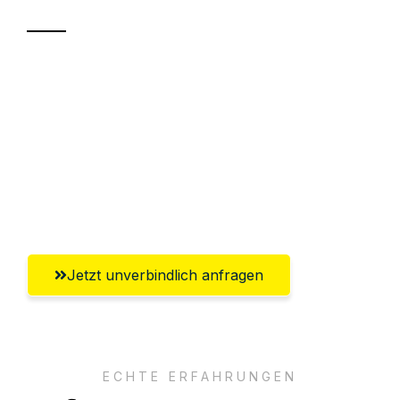
Sparen Sie bis zu 100€ bei Anfrage
Abwicklung innerhalb von 24 Stunden
Versichert bis zu 7.500€
Ggf. komplette Zollabwicklung inklusive
Umfassender Kundensupport aus Villach
Jetzt unverbindlich anfragen
ECHTE ERFAHRUNGEN