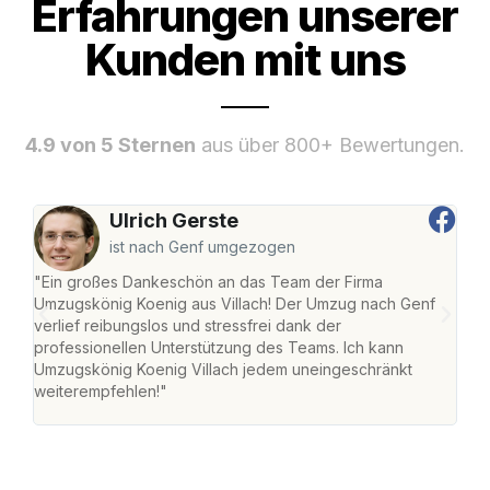
Erfahrungen unserer
Kunden mit uns
4.9 von 5 Sternen
aus über 800+ Bewertungen.
Ulrich Gerste
ist nach Genf umgezogen
"Ein großes Dankeschön an das Team der Firma
"Die
Umzugskönig Koenig aus Villach! Der Umzug nach Genf
mei
verlief reibungslos und stressfrei dank der
Team
professionellen Unterstützung des Teams. Ich kann
habe
Umzugskönig Koenig Villach jedem uneingeschränkt
an m
weiterempfehlen!"
groß