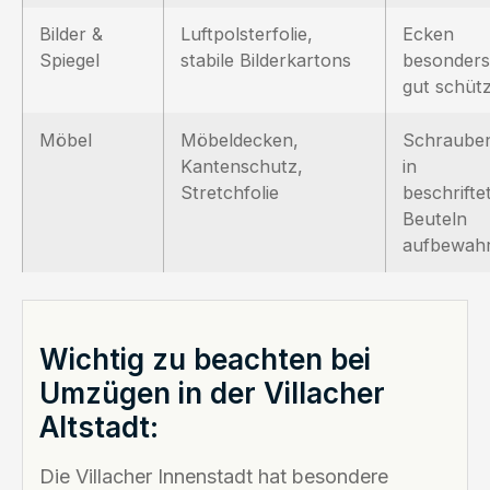
Bilder &
Luftpolsterfolie,
Ecken
Spiegel
stabile Bilderkartons
besonders
gut schüt
Möbel
Möbeldecken,
Schraube
Kantenschutz,
in
Stretchfolie
beschrifte
Beuteln
aufbewah
Wichtig zu beachten bei
Umzügen in der Villacher
Altstadt:
Die Villacher Innenstadt hat besondere