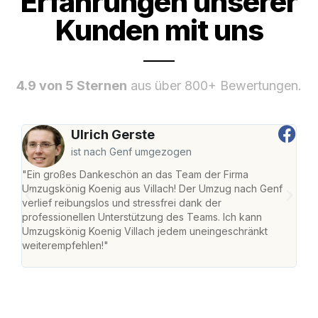
Erfahrungen unserer
Kunden mit uns
4.9 von 5 Sternen
aus über 800+ Bewertungen.
Ulrich Gerste
ist nach Genf umgezogen
"Ein großes Dankeschön an das Team der Firma
"Die
Umzugskönig Koenig aus Villach! Der Umzug nach Genf
mei
verlief reibungslos und stressfrei dank der
Team
professionellen Unterstützung des Teams. Ich kann
habe
Umzugskönig Koenig Villach jedem uneingeschränkt
an m
weiterempfehlen!"
groß