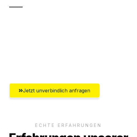
Sparen Sie bis zu 100€ bei Anfrage
Abwicklung innerhalb von 24 Stunden
Versichert bis zu 7.500€
Ggf. komplette Zollabwicklung inklusive
Umfassender Kundensupport aus Villach
Jetzt unverbindlich anfragen
ECHTE ERFAHRUNGEN