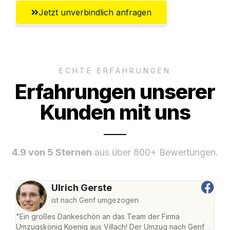
Jetzt unverbindlich anfragen
ECHTE ERFAHRUNGEN
Erfahrungen unserer
Kunden mit uns
4.9 von 5 Sternen
aus über 800+ Bewertungen.
Ulrich Gerste
ist nach Genf umgezogen
"Ein großes Dankeschön an das Team der Firma
"Die
Umzugskönig Koenig aus Villach! Der Umzug nach Genf
mei