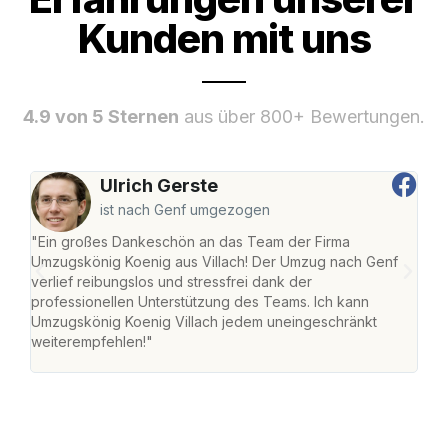
Kunden mit uns
4.9 von 5 Sternen
aus über 800+ Bewertungen.
Ulrich Gerste
ist nach Genf umgezogen
"Ein großes Dankeschön an das Team der Firma
"Die
Umzugskönig Koenig aus Villach! Der Umzug nach Genf
mei
verlief reibungslos und stressfrei dank der
Team
professionellen Unterstützung des Teams. Ich kann
habe
Umzugskönig Koenig Villach jedem uneingeschränkt
an m
weiterempfehlen!"
groß