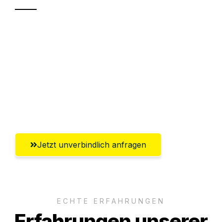
Sparen Sie bis zu 100€ bei Anfrage
Abwicklung innerhalb von 24 Stunden
Versichert bis zu 7.500€
Ggf. komplette Zollabwicklung inklusive
Umfassender Kundensupport aus Villach
Jetzt unverbindlich anfragen
ECHTE ERFAHRUNGEN
Erfahrungen unserer