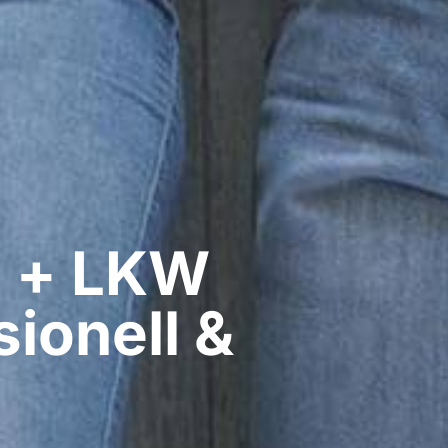
 + LKW
sionell &