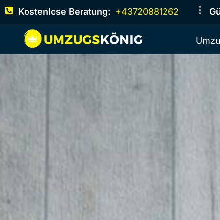
Kostenlose Beratung:
+43720881262
Gü
Umzu