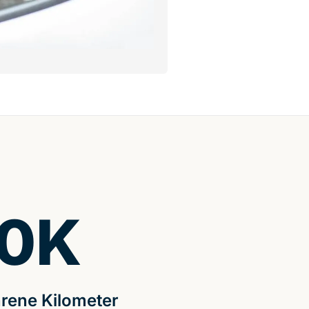
0
K
rene Kilometer