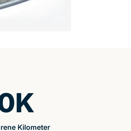
0
K
rene Kilometer