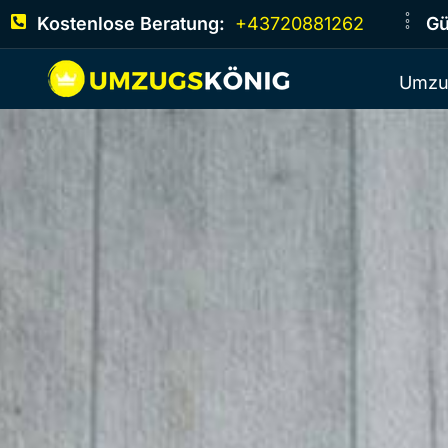
Kostenlose Beratung:
+43720881262
Gü
Umzu