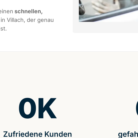
einen
schnellen,
in Villach, der genau
st.
0
K
Zufriedene Kunden
gefah