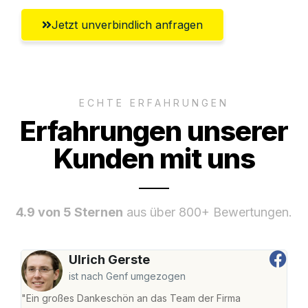
Jetzt unverbindlich anfragen
ECHTE ERFAHRUNGEN
Erfahrungen unserer
Kunden mit uns
4.9 von 5 Sternen
aus über 800+ Bewertungen.
Ulrich Gerste
ist nach Genf umgezogen
"Ein großes Dankeschön an das Team der Firma
"Die