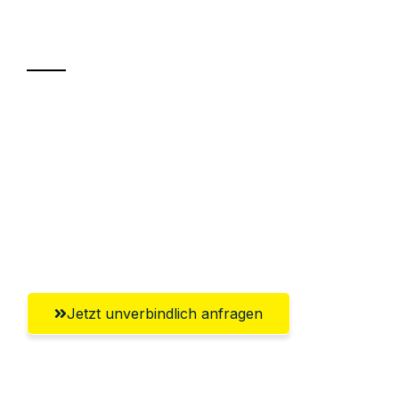
Transport
Sparen Sie bis zu 100€ bei Anfrage
Abwicklung innerhalb von 24 Stunden
Versichert bis zu 7.500€
Ggf. komplette Zollabwicklung inklusive
Umfassender Kundensupport aus Villach
Jetzt unverbindlich anfragen