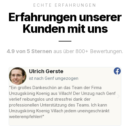
ECHTE ERFAHRUNGEN
Erfahrungen unserer
Kunden mit uns
4.9 von 5 Sternen
aus über 800+ Bewertungen.
Ulrich Gerste
ist nach Genf umgezogen
"Ein großes Dankeschön an das Team der Firma
"Die
Umzugskönig Koenig aus Villach! Der Umzug nach Genf
mei
verlief reibungslos und stressfrei dank der
Team
professionellen Unterstützung des Teams. Ich kann
habe
Umzugskönig Koenig Villach jedem uneingeschränkt
an m
weiterempfehlen!"
groß