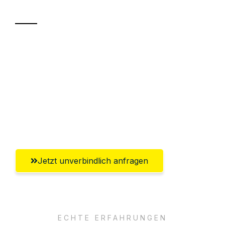
Transport
Sparen Sie bis zu 100€ bei Anfrage
Abwicklung innerhalb von 24 Stunden
Versichert bis zu 7.500€
Ggf. komplette Zollabwicklung inklusive
Umfassender Kundensupport aus Villach
Jetzt unverbindlich anfragen
ECHTE ERFAHRUNGEN