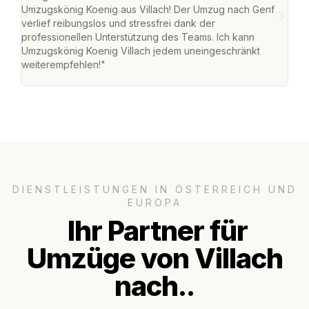
Umzugskönig Koenig aus Villach! Der Umzug nach Genf
mei
verlief reibungslos und stressfrei dank der
Team
professionellen Unterstützung des Teams. Ich kann
habe
Umzugskönig Koenig Villach jedem uneingeschränkt
an m
weiterempfehlen!"
groß
DIENSTLEISTUNGEN IN ÖSTERREICH UND
EUROPA
Ihr Partner für
Umzüge von Villach
nach..