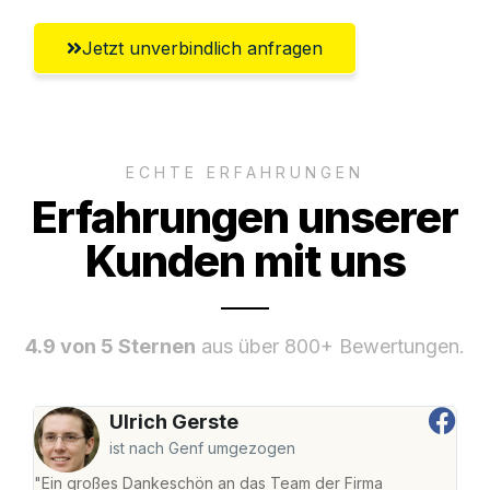
Jetzt unverbindlich anfragen
ECHTE ERFAHRUNGEN
Erfahrungen unserer
Kunden mit uns
4.9 von 5 Sternen
aus über 800+ Bewertungen.
Ulrich Gerste
ist nach Genf umgezogen
"Ein großes Dankeschön an das Team der Firma
"Die