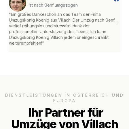
ist nach Genf umgezogen
"Ein großes Dankeschön an das Team der Firma
"Die
Umzugskönig Koenig aus Villach! Der Umzug nach Genf
mei
verlief reibungslos und stressfrei dank der
Team
professionellen Unterstützung des Teams. Ich kann
habe
Umzugskönig Koenig Villach jedem uneingeschränkt
an m
weiterempfehlen!"
groß
DIENSTLEISTUNGEN IN ÖSTERREICH UND
EUROPA
Ihr Partner für
Umzüge von Villach