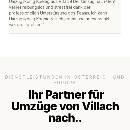
Umzugskönig Koenig aus Villach! Der Umzug nach Genf
mei
verlief reibungslos und stressfrei dank der
Team
professionellen Unterstützung des Teams. Ich kann
habe
Umzugskönig Koenig Villach jedem uneingeschränkt
an m
weiterempfehlen!"
groß
DIENSTLEISTUNGEN IN ÖSTERREICH UND
EUROPA
Ihr Partner für
Umzüge von Villach
nach..