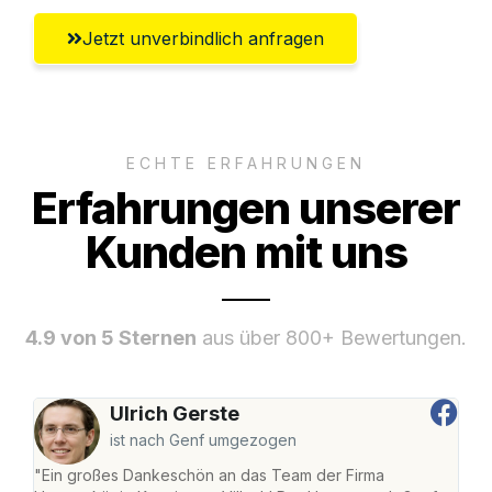
Jetzt unverbindlich anfragen
ECHTE ERFAHRUNGEN
Erfahrungen unserer
Kunden mit uns
4.9 von 5 Sternen
aus über 800+ Bewertungen.
Ulrich Gerste
ist nach Genf umgezogen
"Ein großes Dankeschön an das Team der Firma
"Die