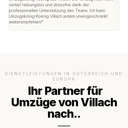
verlief reibungslos und stressfrei dank der
Team
professionellen Unterstützung des Teams. Ich kann
habe
Umzugskönig Koenig Villach jedem uneingeschränkt
an m
weiterempfehlen!"
groß
DIENSTLEISTUNGEN IN ÖSTERREICH UND
EUROPA
Ihr Partner für
Umzüge von Villach
nach..