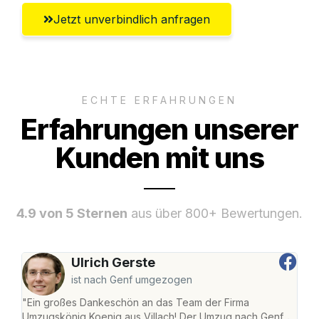
Jetzt unverbindlich anfragen
ECHTE ERFAHRUNGEN
Erfahrungen unserer
Kunden mit uns
4.9 von 5 Sternen
aus über 800+ Bewertungen.
Ulrich Gerste
ist nach Genf umgezogen
"Ein großes Dankeschön an das Team der Firma
"Die
Umzugskönig Koenig aus Villach! Der Umzug nach Genf
mei