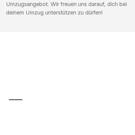
Umzugsangebot. Wir freuen uns darauf, dich bei
deinem Umzug unterstützen zu dürfen!
UMZUGSKÖNIG KOENIG VILLACH
Ihr Umzug oder
Transport
Sparen Sie bis zu 100€ bei Anfrage
Abwicklung innerhalb von 24 Stunden
Versichert bis zu 7.500€