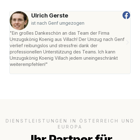
Ulrich Gerste
ist nach Genf umgezogen
"Ein großes Dankeschön an das Team der Firma
"Die
Umzugskönig Koenig aus Villach! Der Umzug nach Genf
mei
verlief reibungslos und stressfrei dank der
Team
professionellen Unterstützung des Teams. Ich kann
habe
Umzugskönig Koenig Villach jedem uneingeschränkt
an m
weiterempfehlen!"
groß
DIENSTLEISTUNGEN IN ÖSTERREICH UND
EUROPA
Ihr Partner für