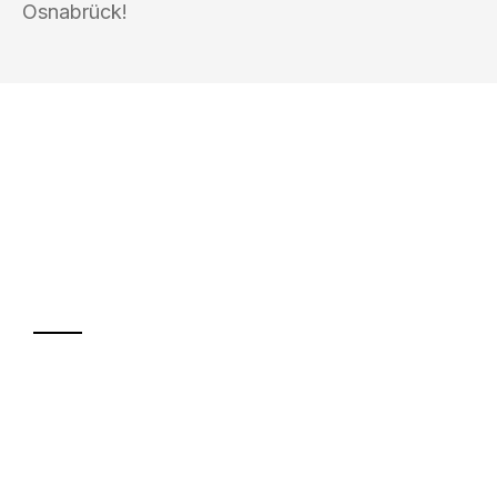
Osnabrück!
UMZUGSKÖNIG KOENIG VILLACH
Ihr Umzug oder
Transport
Sparen Sie bis zu 100€ bei Anfrage
Abwicklung innerhalb von 24 Stunden
Versichert bis zu 7.500€