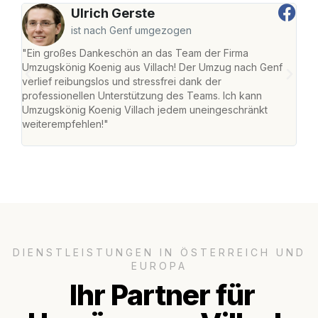
Ulrich Gerste
ist nach Genf umgezogen
"Ein großes Dankeschön an das Team der Firma
"Die
Umzugskönig Koenig aus Villach! Der Umzug nach Genf
mei
verlief reibungslos und stressfrei dank der
Team
professionellen Unterstützung des Teams. Ich kann
habe
Umzugskönig Koenig Villach jedem uneingeschränkt
an m
weiterempfehlen!"
groß
DIENSTLEISTUNGEN IN ÖSTERREICH UND
EUROPA
Ihr Partner für