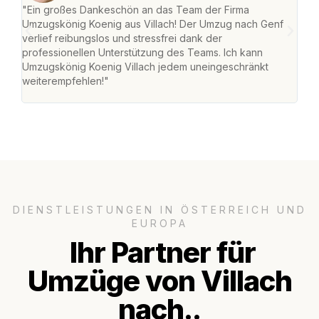
"Ein großes Dankeschön an das Team der Firma
"Die
Umzugskönig Koenig aus Villach! Der Umzug nach Genf
mei
verlief reibungslos und stressfrei dank der
Team
professionellen Unterstützung des Teams. Ich kann
habe
Umzugskönig Koenig Villach jedem uneingeschränkt
an m
weiterempfehlen!"
groß
DIENSTLEISTUNGEN IN ÖSTERREICH UND
EUROPA
Ihr Partner für
Umzüge von Villach
nach..