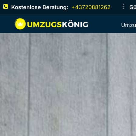
Kostenlose Beratung:
+43720881262
Gü
Umzu