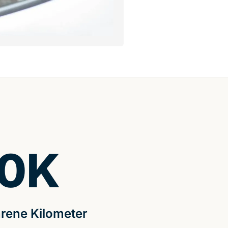
0
K
rene Kilometer