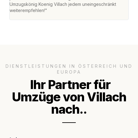
Umzugskönig Koenig Villach jedem uneingeschränkt
an m
weiterempfehlen!"
groß
DIENSTLEISTUNGEN IN ÖSTERREICH UND
EUROPA
Ihr Partner für
Umzüge von Villach
nach..