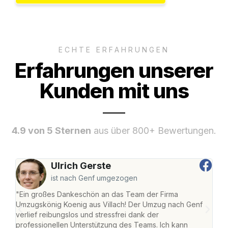
ECHTE ERFAHRUNGEN
Erfahrungen unserer
Kunden mit uns
4.9 von 5 Sternen
aus über 800+ Bewertungen.
Ulrich Gerste
ist nach Genf umgezogen
"Ein großes Dankeschön an das Team der Firma
"Die
Umzugskönig Koenig aus Villach! Der Umzug nach Genf
mei
verlief reibungslos und stressfrei dank der
Team
professionellen Unterstützung des Teams. Ich kann
habe