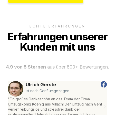
ECHTE ERFAHRUNGEN
Erfahrungen unserer
Kunden mit uns
4.9 von 5 Sternen
aus über 800+ Bewertungen.
Ulrich Gerste
ist nach Genf umgezogen
"Ein großes Dankeschön an das Team der Firma
"Die
Umzugskönig Koenig aus Villach! Der Umzug nach Genf
mei
verlief reibungslos und stressfrei dank der
Team
professionellen Unterstützung des Teams. Ich kann
habe