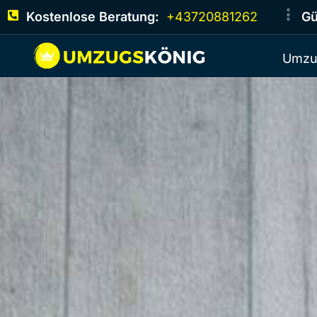
Kostenlose Beratung:
+43720881262
Gü
Umzu