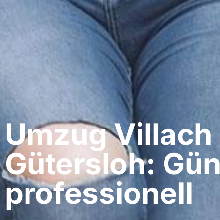
Umzug Villach​
Gütersloh: Gün
professionell​