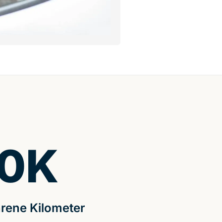
0
K
rene Kilometer