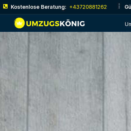
Kostenlose Beratung:
+43720881262
Gü
Um