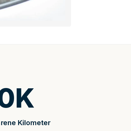
0
K
rene Kilometer