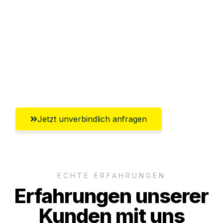
Sparen Sie bis zu 100€ bei Anfrage
Abwicklung innerhalb von 24 Stunden
Versichert bis zu 7.500€
Ggf. komplette Zollabwicklung inklusive
Umfassender Kundensupport aus Villach
Jetzt unverbindlich anfragen
ECHTE ERFAHRUNGEN
Erfahrungen unserer
Kunden mit uns