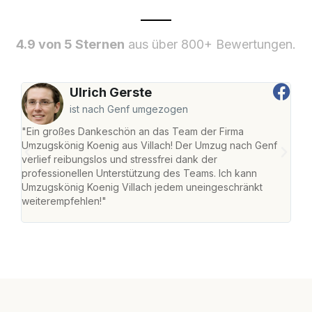
4.9 von 5 Sternen
aus über 800+ Bewertungen.
Ulrich Gerste
ist nach Genf umgezogen
"Ein großes Dankeschön an das Team der Firma
"Die
Umzugskönig Koenig aus Villach! Der Umzug nach Genf
mei
verlief reibungslos und stressfrei dank der
Team
professionellen Unterstützung des Teams. Ich kann
habe
Umzugskönig Koenig Villach jedem uneingeschränkt
an m
weiterempfehlen!"
groß