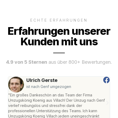
ECHTE ERFAHRUNGEN
Erfahrungen unserer
Kunden mit uns
4.9 von 5 Sternen
aus über 800+ Bewertungen.
Ulrich Gerste
ist nach Genf umgezogen
"Ein großes Dankeschön an das Team der Firma
"Die
Umzugskönig Koenig aus Villach! Der Umzug nach Genf
mei
verlief reibungslos und stressfrei dank der
Team
professionellen Unterstützung des Teams. Ich kann
habe
Umzugskönig Koenig Villach jedem uneingeschränkt
an m