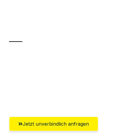
UMZUGSKÖNIG KOENIG VILLACH
Ihr Umzug oder
Transport
Sparen Sie bis zu 100€ bei Anfrage
Abwicklung innerhalb von 24 Stunden
Versichert bis zu 7.500€
Ggf. komplette Zollabwicklung inklusive
Umfassender Kundensupport aus Villach
Jetzt unverbindlich anfragen