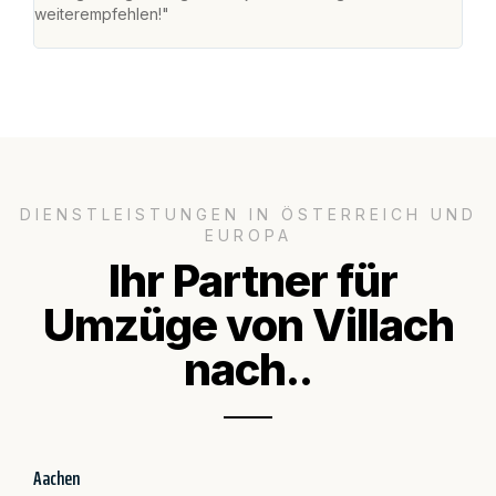
weiterempfehlen!"
groß
DIENSTLEISTUNGEN IN ÖSTERREICH UND
EUROPA
Ihr Partner für
Umzüge von Villach
nach..
Aachen