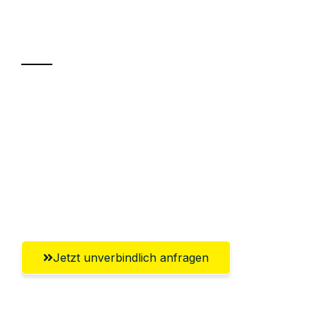
Ihr Umzug oder
Transport
Sparen Sie bis zu 100€ bei Anfrage
Abwicklung innerhalb von 24 Stunden
Versichert bis zu 7.500€
Ggf. komplette Zollabwicklung inklusive
Umfassender Kundensupport aus Villach
Jetzt unverbindlich anfragen