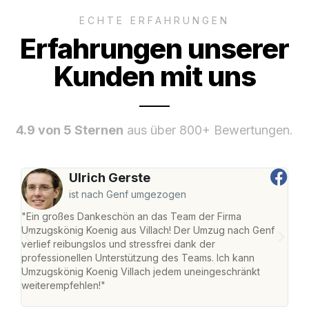
ECHTE ERFAHRUNGEN
Erfahrungen unserer
Kunden mit uns
4.9 von 5 Sternen
aus über 800+ Bewertungen.
Ulrich Gerste
ist nach Genf umgezogen
"Ein großes Dankeschön an das Team der Firma
"Die
Umzugskönig Koenig aus Villach! Der Umzug nach Genf
mei
verlief reibungslos und stressfrei dank der
Team
professionellen Unterstützung des Teams. Ich kann
habe
Umzugskönig Koenig Villach jedem uneingeschränkt
an m
weiterempfehlen!"
groß