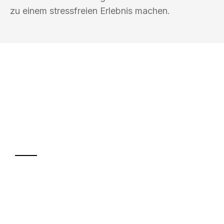
zu einem stressfreien Erlebnis machen.
UMZUGSKÖNIG KOENIG VILLACH
Ihr Umzug oder
Transport
Sparen Sie bis zu 100€ bei Anfrage
Abwicklung innerhalb von 24 Stunden
Versichert bis zu 7.500€