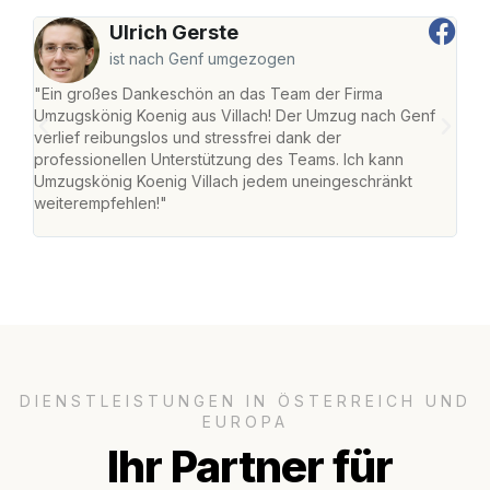
Ulrich Gerste
ist nach Genf umgezogen
"Ein großes Dankeschön an das Team der Firma
"Die
Umzugskönig Koenig aus Villach! Der Umzug nach Genf
mei
verlief reibungslos und stressfrei dank der
Team
professionellen Unterstützung des Teams. Ich kann
habe
Umzugskönig Koenig Villach jedem uneingeschränkt
an m
weiterempfehlen!"
groß
DIENSTLEISTUNGEN IN ÖSTERREICH UND
EUROPA
Ihr Partner für