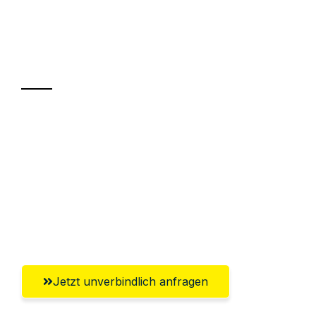
UMZUGSKÖNIG KOENIG VILLACH
Ihr Umzug oder
Transport
Sparen Sie bis zu 100€ bei Anfrage
Abwicklung innerhalb von 24 Stunden
Versichert bis zu 7.500€
Ggf. komplette Zollabwicklung inklusive
Umfassender Kundensupport aus Villach
Jetzt unverbindlich anfragen