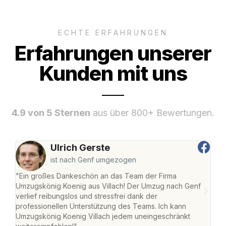
ECHTE ERFAHRUNGEN
Erfahrungen unserer
Kunden mit uns
4.9 von 5 Sternen
aus über 800+ Bewertungen.
Ulrich Gerste
ist nach Genf umgezogen
"Ein großes Dankeschön an das Team der Firma
"Die
Umzugskönig Koenig aus Villach! Der Umzug nach Genf
mei
verlief reibungslos und stressfrei dank der
Team
professionellen Unterstützung des Teams. Ich kann
habe
Umzugskönig Koenig Villach jedem uneingeschränkt
an m