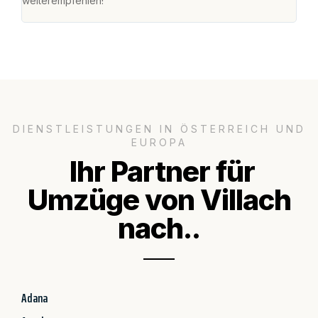
weiterempfehlen!"
groß
DIENSTLEISTUNGEN IN ÖSTERREICH UND
EUROPA
Ihr Partner für
Umzüge von Villach
nach..
Adana