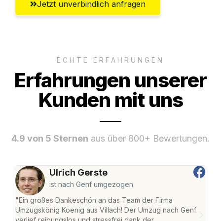
Jetzt unverbindlich anfragen
ECHTE ERFAHRUNGEN
Erfahrungen unserer
Kunden mit uns
4.9 von 5 Sternen
aus über 800+ Bewertungen.
Ulrich Gerste
ist nach Genf umgezogen
"Ein großes Dankeschön an das Team der Firma
"Die
Umzugskönig Koenig aus Villach! Der Umzug nach Genf
mei
verlief reibungslos und stressfrei dank der
Team