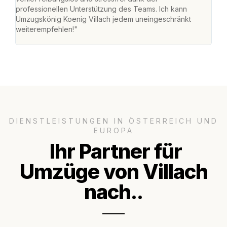
professionellen Unterstützung des Teams. Ich kann
habe
Umzugskönig Koenig Villach jedem uneingeschränkt
an m
weiterempfehlen!"
groß
DIENSTLEISTUNGEN IN ÖSTERREICH UND
EUROPA
Ihr Partner für
Umzüge von Villach
nach..