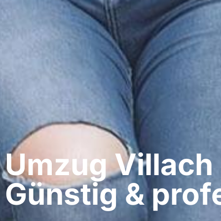
Umzug Villach​
Günstig & profe