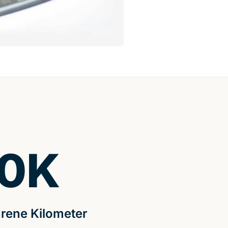
0
K
rene Kilometer