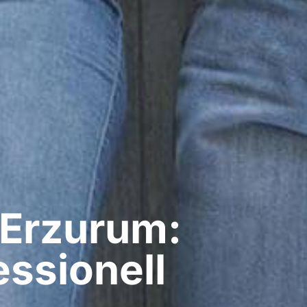
 Erzurum:
ssionell​