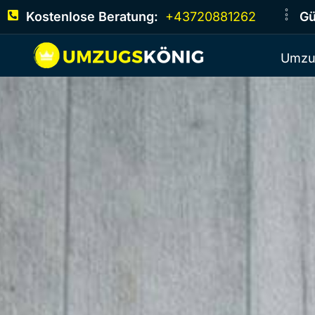
Kostenlose Beratung:
+43720881262
Gü
Umzu