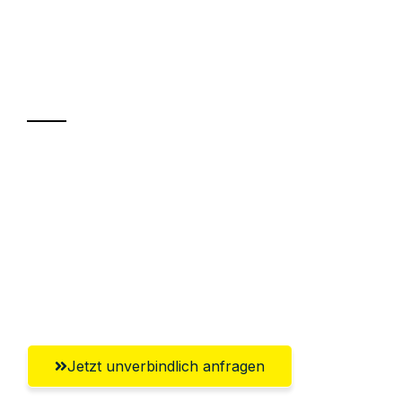
UMZUGSKÖNIG KOENIG VILLACH
Ihr Umzug oder
Transport
Sparen Sie bis zu 100€ bei Anfrage
Abwicklung innerhalb von 24 Stunden
Versichert bis zu 7.500€
Ggf. komplette Zollabwicklung inklusive
Umfassender Kundensupport aus Villach
Jetzt unverbindlich anfragen