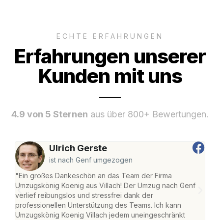
ECHTE ERFAHRUNGEN
Erfahrungen unserer
Kunden mit uns
4.9 von 5 Sternen
aus über 800+ Bewertungen.
Ulrich Gerste
ist nach Genf umgezogen
"Ein großes Dankeschön an das Team der Firma
"Die
Umzugskönig Koenig aus Villach! Der Umzug nach Genf
mei
verlief reibungslos und stressfrei dank der
Team
professionellen Unterstützung des Teams. Ich kann
habe
Umzugskönig Koenig Villach jedem uneingeschränkt
an m