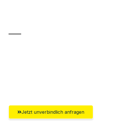
Ihr Umzug oder
Transport
Sparen Sie bis zu 100€ bei Anfrage
Abwicklung innerhalb von 24 Stunden
Versichert bis zu 7.500€
Ggf. komplette Zollabwicklung inklusive
Umfassender Kundensupport aus Villach
Jetzt unverbindlich anfragen