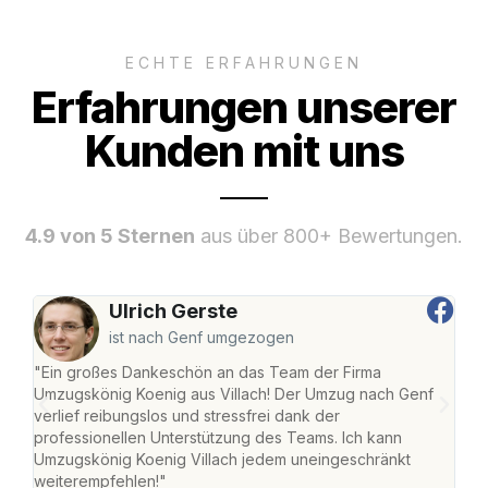
ECHTE ERFAHRUNGEN
Erfahrungen unserer
Kunden mit uns
4.9 von 5 Sternen
aus über 800+ Bewertungen.
Ulrich Gerste
ist nach Genf umgezogen
"Ein großes Dankeschön an das Team der Firma
"Die
Umzugskönig Koenig aus Villach! Der Umzug nach Genf
mei
verlief reibungslos und stressfrei dank der
Team
professionellen Unterstützung des Teams. Ich kann
habe
Umzugskönig Koenig Villach jedem uneingeschränkt
an m
weiterempfehlen!"
groß