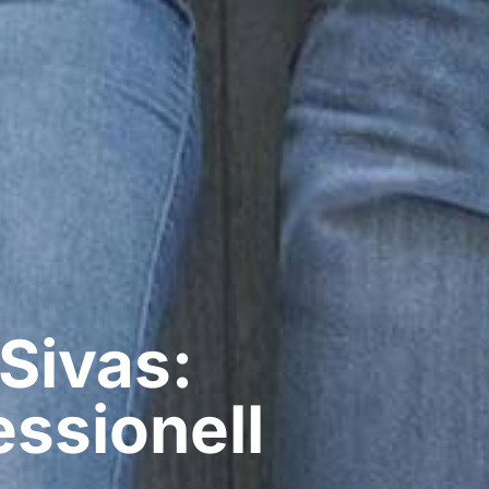
 Sivas:
ssionell​