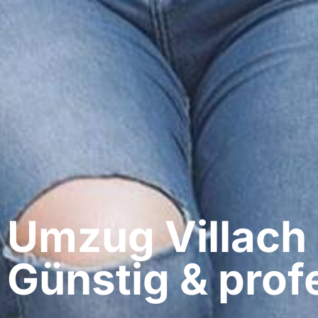
Umzug Villach​
Günstig & profe