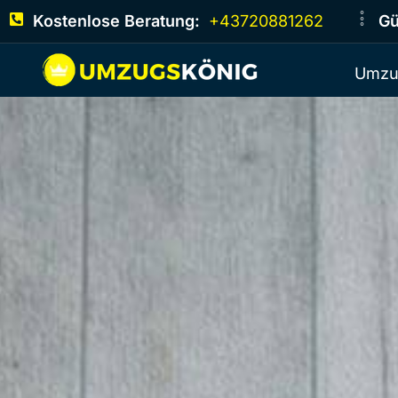
Kostenlose Beratung:
+43720881262
Gü
Umzu