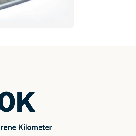
0
K
rene Kilometer