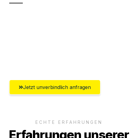
Sparen Sie bis zu 100€ bei Anfrage
Abwicklung innerhalb von 24 Stunden
Versichert bis zu 7.500€
Ggf. komplette Zollabwicklung inklusive
Umfassender Kundensupport aus Villach
Jetzt unverbindlich anfragen
ECHTE ERFAHRUNGEN
Erfahrungen unserer