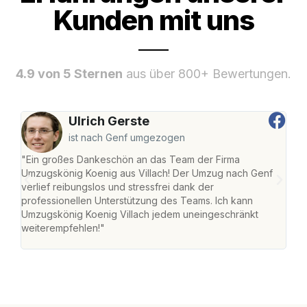
Kunden mit uns
4.9 von 5 Sternen
aus über 800+ Bewertungen.
Ulrich Gerste
ist nach Genf umgezogen
"Ein großes Dankeschön an das Team der Firma
"Die
Umzugskönig Koenig aus Villach! Der Umzug nach Genf
mei
verlief reibungslos und stressfrei dank der
Team
professionellen Unterstützung des Teams. Ich kann
habe
Umzugskönig Koenig Villach jedem uneingeschränkt
an m
weiterempfehlen!"
groß