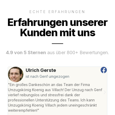
ECHTE ERFAHRUNGEN
Erfahrungen unserer
Kunden mit uns
4.9 von 5 Sternen
aus über 800+ Bewertungen.
Ulrich Gerste
ist nach Genf umgezogen
"Ein großes Dankeschön an das Team der Firma
"Die
Umzugskönig Koenig aus Villach! Der Umzug nach Genf
mei
verlief reibungslos und stressfrei dank der
Team
professionellen Unterstützung des Teams. Ich kann
habe
Umzugskönig Koenig Villach jedem uneingeschränkt
an m
weiterempfehlen!"
groß