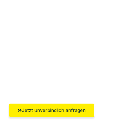
Ihr Umzug oder
Transport
Sparen Sie bis zu 100€ bei Anfrage
Abwicklung innerhalb von 24 Stunden
Versichert bis zu 7.500€
Ggf. komplette Zollabwicklung inklusive
Umfassender Kundensupport aus Villach
Jetzt unverbindlich anfragen