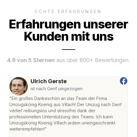
ECHTE ERFAHRUNGEN
Erfahrungen unserer
Kunden mit uns
4.9 von 5 Sternen
aus über 800+ Bewertungen.
Ulrich Gerste
ist nach Genf umgezogen
"Ein großes Dankeschön an das Team der Firma
"Die
Umzugskönig Koenig aus Villach! Der Umzug nach Genf
mei
verlief reibungslos und stressfrei dank der
Team
professionellen Unterstützung des Teams. Ich kann
habe
Umzugskönig Koenig Villach jedem uneingeschränkt
an m
weiterempfehlen!"
groß