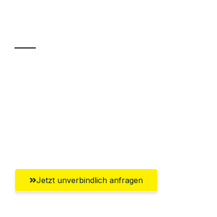
Ihr Umzug oder
Transport
Sparen Sie bis zu 100€ bei Anfrage
Abwicklung innerhalb von 24 Stunden
Versichert bis zu 7.500€
Ggf. komplette Zollabwicklung inklusive
Umfassender Kundensupport aus Villach
Jetzt unverbindlich anfragen